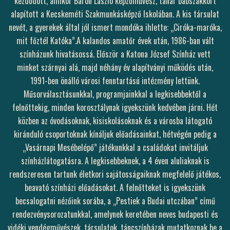
kezdődött, amikor Báron László képzőművész, tanár bábszakkört
alapított a Kecskeméti Szakmunkásképző Iskolában. A kis társulat
nevét, a gyerekek által jól ismert mondóka ihlette: „Ciróka-maróka,
mit főztél Katóka”.A kalandos amatőr évek után, 1986-ban vált
színházunk hivatásossá. Először a Katona József Színház vett
minket szárnyai alá, majd néhány év alapítványi működés után,
1991-ben önálló városi fenntartású intézmény lettünk.
Műsorválasztásunkkal, programjainkkal a legkisebbektől a
felnőttekig, minden korosztálynak igyekszünk kedvében járni. Hét
közben az óvodásoknak, kisiskolásoknak és a városba látogató
kiránduló csoportoknak kínáljuk előadásainkat, hétvégén pedig a
„Vasárnapi Mesébelépő” játékunkkal a családokat invitáljuk
színházlátogatásra. A legkisebbeknek, a 4 éven aluliaknak is
rendszeresen tartunk életkori sajátosságaiknak megfelelő játékos,
beavató színházi előadásokat. A felnőtteket is igyekszünk
becsalogatni nézőink sorába, a „Pestiek a Budai utczában” című
rendezvénysorozatunkkal, amelynek keretében neves budapesti és
vidéki vendégművészek, társulatok, táncszínházak mutatkoznak be a