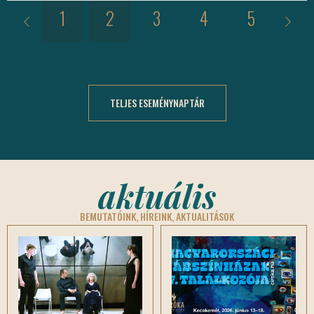
13.
1
2
3
4
5
6
TELJES ESEMÉNYNAPTÁR
aktuális
BEMUTATÓINK, HÍREINK, AKTUALITÁSOK