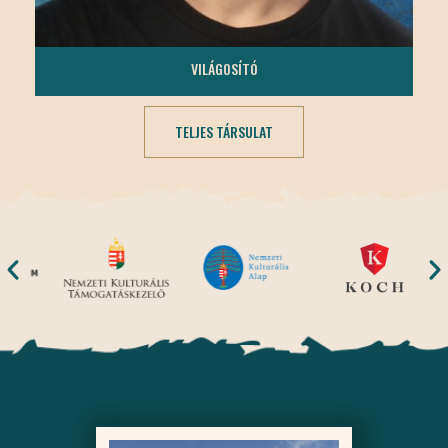
TÓTH MÁTÉ
VILÁGOSÍTÓ
TELJES TÁRSULAT