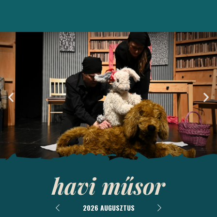
havi műsor
Ebcsont és
nyúlcipő
2026 AUGUSZTUS
Bemutató: 2026. április