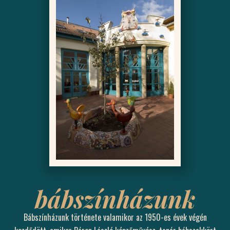
bábszínházunk
Bábszínházunk története valamikor az 1950-es évek végén