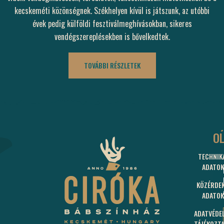
kecskeméti közönségnek. Székhelyen kívül is játszunk, az utóbbi
évek pedig külföldi fesztiválmeghívásokban, sikeres
vendégszereplésekben is bővelkedtek.
TOVÁBBI RÉSZLETEK
C
O
TECHNIK
60
ADATOK
KEC
BUD
KÖZÉRDE
U.
ADATOK
15.
ADATVÉDE
J
TÁJÉKOZT