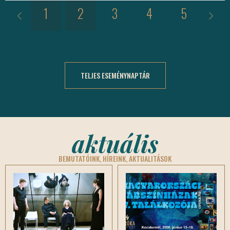
13.
1
2
3
4
5
6
TELJES ESEMÉNYNAPTÁR
aktuális
BEMUTATÓINK, HÍREINK, AKTUALITÁSOK