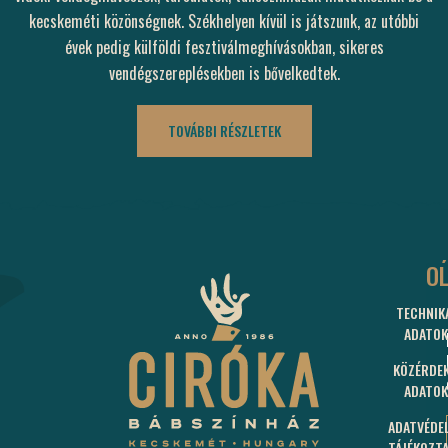
kecskeméti közönségnek. Székhelyen kívül is játszunk, az utóbbi
évek pedig külföldi fesztiválmeghívásokban, sikeres
vendégszereplésekben is bővelkedtek.
TOVÁBBI RÉSZLETEK
C
O
TECHNIK
60
ADATOK
KEC
BUD
KÖZÉRDE
U.
ADATOK
15.
ADATVÉDE
J
TÁJÉKOZT