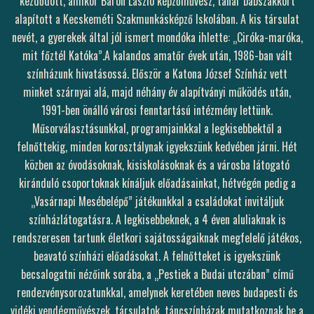
kezdődött, amikor Báron László képzőművész, tanár bábszakkört
alapított a Kecskeméti Szakmunkásképző Iskolában. A kis társulat
nevét, a gyerekek által jól ismert mondóka ihlette: „Ciróka-maróka,
mit főztél Katóka”.A kalandos amatőr évek után, 1986-ban vált
színházunk hivatásossá. Először a Katona József Színház vett
minket szárnyai alá, majd néhány év alapítványi működés után,
1991-ben önálló városi fenntartású intézmény lettünk.
Műsorválasztásunkkal, programjainkkal a legkisebbektől a
felnőttekig, minden korosztálynak igyekszünk kedvében járni. Hét
közben az óvodásoknak, kisiskolásoknak és a városba látogató
kiránduló csoportoknak kínáljuk előadásainkat, hétvégén pedig a
„Vasárnapi Mesébelépő” játékunkkal a családokat invitáljuk
színházlátogatásra. A legkisebbeknek, a 4 éven aluliaknak is
rendszeresen tartunk életkori sajátosságaiknak megfelelő játékos,
beavató színházi előadásokat. A felnőtteket is igyekszünk
becsalogatni nézőink sorába, a „Pestiek a Budai utczában” című
rendezvénysorozatunkkal, amelynek keretében neves budapesti és
vidéki vendégművészek, társulatok, táncszínházak mutatkoznak be a