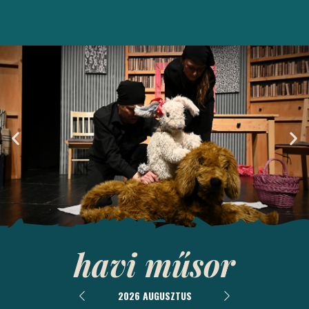
havi műsor
Ebcsont és
nyúlcipő
2026 AUGUSZTUS
Bemutató: 2026. április