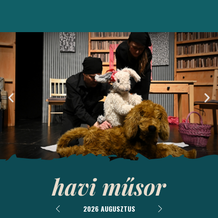
havi műsor
Ebcsont és
nyúlcipő
2026 AUGUSZTUS
Bemutató: 2026. április