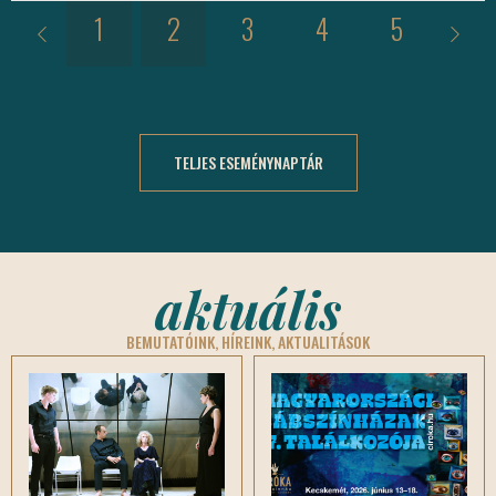
13.
1
2
3
4
5
6
TELJES ESEMÉNYNAPTÁR
aktuális
BEMUTATÓINK, HÍREINK, AKTUALITÁSOK