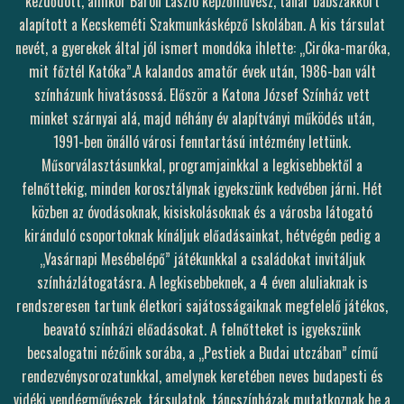
kezdődött, amikor Báron László képzőművész, tanár bábszakkört
alapított a Kecskeméti Szakmunkásképző Iskolában. A kis társulat
nevét, a gyerekek által jól ismert mondóka ihlette: „Ciróka-maróka,
mit főztél Katóka”.A kalandos amatőr évek után, 1986-ban vált
színházunk hivatásossá. Először a Katona József Színház vett
minket szárnyai alá, majd néhány év alapítványi működés után,
1991-ben önálló városi fenntartású intézmény lettünk.
Műsorválasztásunkkal, programjainkkal a legkisebbektől a
felnőttekig, minden korosztálynak igyekszünk kedvében járni. Hét
közben az óvodásoknak, kisiskolásoknak és a városba látogató
kiránduló csoportoknak kínáljuk előadásainkat, hétvégén pedig a
„Vasárnapi Mesébelépő” játékunkkal a családokat invitáljuk
színházlátogatásra. A legkisebbeknek, a 4 éven aluliaknak is
rendszeresen tartunk életkori sajátosságaiknak megfelelő játékos,
beavató színházi előadásokat. A felnőtteket is igyekszünk
becsalogatni nézőink sorába, a „Pestiek a Budai utczában” című
rendezvénysorozatunkkal, amelynek keretében neves budapesti és
vidéki vendégművészek, társulatok, táncszínházak mutatkoznak be a