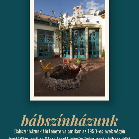
bábszínházunk
Bábszínházunk története valamikor az 1950-es évek végén