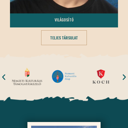
TÓTH MÁTÉ
VILÁGOSÍTÓ
TELJES TÁRSULAT