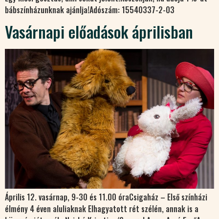
bábszínházunknak ajánlja!Adószám: 15540337-2-03
Vasárnapi előadások áprilisban
Április 12. vasárnap, 9-30 és 11.00 óraCsigaház – Első színházi
élmény 4 éven aluliaknak Elhagyatott rét szélén, annak is a