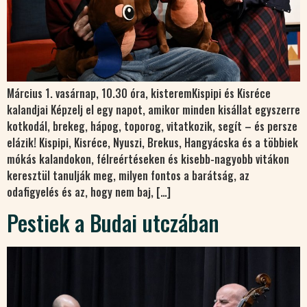
Március 1. vasárnap, 10.30 óra, kisteremKispipi és Kisréce
kalandjai Képzelj el egy napot, amikor minden kisállat egyszerre
kotkodál, brekeg, hápog, toporog, vitatkozik, segít – és persze
elázik! Kispipi, Kisréce, Nyuszi, Brekus, Hangyácska és a többiek
mókás kalandokon, félreértéseken és kisebb-nagyobb vitákon
keresztül tanulják meg, milyen fontos a barátság, az
odafigyelés és az, hogy nem baj, […]
Pestiek a Budai utczában