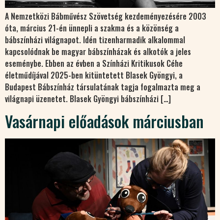
A Nemzetközi Bábművész Szövetség kezdeményezésére 2003
óta, március 21-én ünnepli a szakma és a közönség a
bábszínházi világnapot. Idén tizenharmadik alkalommal
kapcsolódnak be magyar bábszínházak és alkotók a jeles
eseménybe. Ebben az évben a Színházi Kritikusok Céhe
életműdíjával 2025-ben kitüntetett Blasek Gyöngyi, a
Budapest Bábszínház társulatának tagja fogalmazta meg a
világnapi üzenetet. Blasek Gyöngyi bábszínházi […]
Vasárnapi előadások márciusban