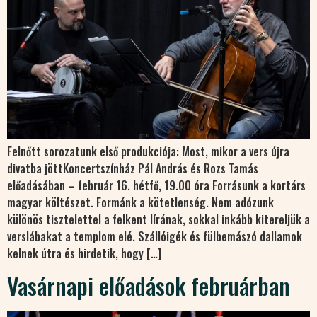
Felnőtt sorozatunk első produkciója: Most, mikor a vers újra
divatba jöttKoncertszínház Pál András és Rozs Tamás
előadásában – február 16. hétfő, 19.00 óra Forrásunk a kortárs
magyar költészet. Formánk a kötetlenség. Nem adózunk
különös tisztelettel a felkent lírának, sokkal inkább kitereljük a
verslábakat a templom elé. Szállóigék és fülbemászó dallamok
kelnek útra és hirdetik, hogy […]
Vasárnapi előadások februárban