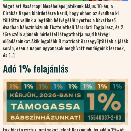
Véget ért Vasárnapi Mesébelépő játékunk.Május 10-én, a
Cirókás Napon kihirdetésre kerül, hogy ebben az évadban ki
töltötte velünk a legtöbb hétvégét!A nyertes a következő
évadban bábszínházunk Tiszteletbeli Társulati Tagja lesz, és 2
főre szóló ajándék bérlettel látogathatja majd hétvégi
előadásainkat.Akik legalább 8 matricát összegyűjtöttek a játék
során, ezen a napon ugyancsak meghívott vendégeink lesznek,
és […]
Adó 1% felajánlás
Egy kicsi gesztus, ami sokat jelent.Köszönjük, ha adója 1%-át