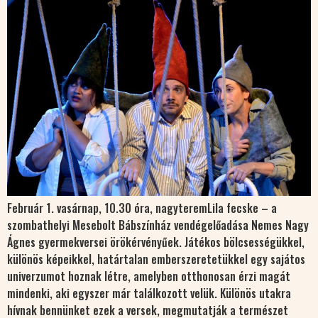
Február 1. vasárnap, 10.30 óra, nagyteremLila fecske – a
szombathelyi Mesebolt Bábszínház vendégelőadása Nemes Nagy
Ágnes gyermekversei örökérvényűek. Játékos bölcsességükkel,
különös képeikkel, határtalan emberszeretetükkel egy sajátos
univerzumot hoznak létre, amelyben otthonosan érzi magát
mindenki, aki egyszer már találkozott velük. Különös utakra
hívnak bennünket ezek a versek, megmutatják a természet