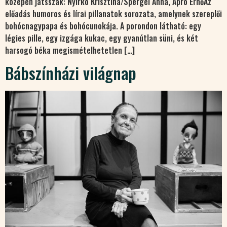
közepén játsszák: Nyirkó Krisztina/Spergel Anna, Apró ErnőAz
előadás humoros és lírai pillanatok sorozata, amelynek szereplői
bohócnagypapa és bohócunokája. A porondon látható: egy
légies pille, egy izgága kukac, egy gyanútlan süni, és két
harsogó béka megismételhetetlen […]
Bábszínházi világnap