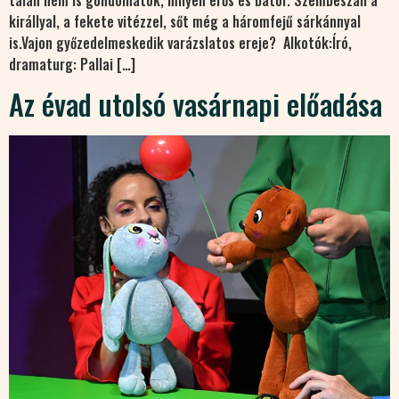
királlyal, a fekete vitézzel, sőt még a háromfejű sárkánnyal
is.Vajon győzedelmeskedik varázslatos ereje? Alkotók:Író,
dramaturg: Pallai […]
Az évad utolsó vasárnapi előadása