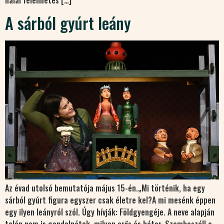
halál félelmetes […]
A sárból gyúrt leány
Az évad utolsó bemutatója május 15-én.„Mi történik, ha egy
sárból gyúrt figura egyszer csak életre kel?A mi mesénk éppen
egy ilyen leányról szól. Úgy hívják: Földgyengéje. A neve alapján
talán nem is gondolnátok, milyen erős és bátor. Szembeszáll a