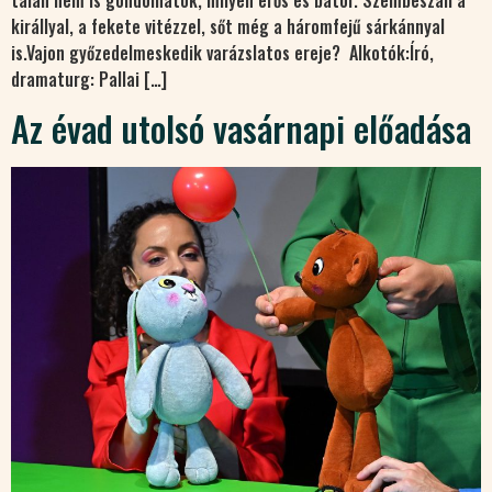
királlyal, a fekete vitézzel, sőt még a háromfejű sárkánnyal
is.Vajon győzedelmeskedik varázslatos ereje? Alkotók:Író,
dramaturg: Pallai […]
Az évad utolsó vasárnapi előadása