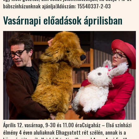
bábszínházunknak ajánlja!Adószám: 15540337-2-03
Vasárnapi előadások áprilisban
Április 12. vasárnap, 9-30 és 11.00 óraCsigaház – Első színházi
élmény 4 éven aluliaknak Elhagyatott rét szélén, annak is a