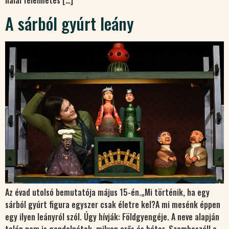
halál félelmetes […]
A sárból gyúrt leány
Az évad utolsó bemutatója május 15-én.„Mi történik, ha egy
sárból gyúrt figura egyszer csak életre kel?A mi mesénk éppen
egy ilyen leányról szól. Úgy hívják: Földgyengéje. A neve alapján
talán nem is gondolnátok, milyen erős és bátor. Szembeszáll a