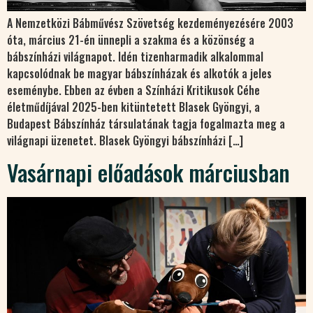
A Nemzetközi Bábművész Szövetség kezdeményezésére 2003
óta, március 21-én ünnepli a szakma és a közönség a
bábszínházi világnapot. Idén tizenharmadik alkalommal
kapcsolódnak be magyar bábszínházak és alkotók a jeles
eseménybe. Ebben az évben a Színházi Kritikusok Céhe
életműdíjával 2025-ben kitüntetett Blasek Gyöngyi, a
Budapest Bábszínház társulatának tagja fogalmazta meg a
világnapi üzenetet. Blasek Gyöngyi bábszínházi […]
Vasárnapi előadások márciusban