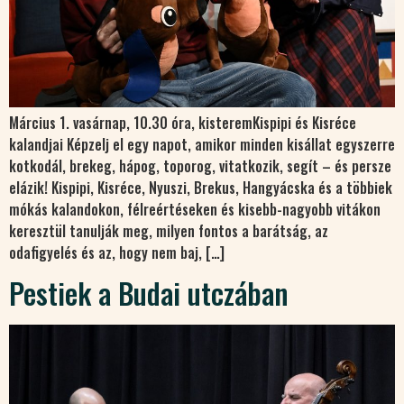
Március 1. vasárnap, 10.30 óra, kisteremKispipi és Kisréce
kalandjai Képzelj el egy napot, amikor minden kisállat egyszerre
kotkodál, brekeg, hápog, toporog, vitatkozik, segít – és persze
elázik! Kispipi, Kisréce, Nyuszi, Brekus, Hangyácska és a többiek
mókás kalandokon, félreértéseken és kisebb-nagyobb vitákon
keresztül tanulják meg, milyen fontos a barátság, az
odafigyelés és az, hogy nem baj, […]
Pestiek a Budai utczában