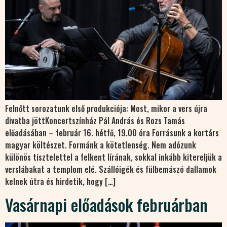
Felnőtt sorozatunk első produkciója: Most, mikor a vers újra
divatba jöttKoncertszínház Pál András és Rozs Tamás
előadásában – február 16. hétfő, 19.00 óra Forrásunk a kortárs
magyar költészet. Formánk a kötetlenség. Nem adózunk
különös tisztelettel a felkent lírának, sokkal inkább kitereljük a
verslábakat a templom elé. Szállóigék és fülbemászó dallamok
kelnek útra és hirdetik, hogy […]
Vasárnapi előadások februárban