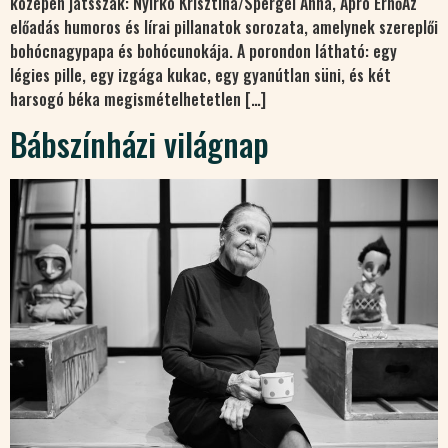
közepén játsszák: Nyirkó Krisztina/Spergel Anna, Apró ErnőAz
előadás humoros és lírai pillanatok sorozata, amelynek szereplői
bohócnagypapa és bohócunokája. A porondon látható: egy
légies pille, egy izgága kukac, egy gyanútlan süni, és két
harsogó béka megismételhetetlen […]
Bábszínházi világnap