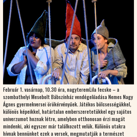
Február 1. vasárnap, 10.30 óra, nagyteremLila fecske – a
szombathelyi Mesebolt Bábszínház vendégelőadása Nemes Nagy
Ágnes gyermekversei örökérvényűek. Játékos bölcsességükkel,
különös képeikkel, határtalan emberszeretetükkel egy sajátos
univerzumot hoznak létre, amelyben otthonosan érzi magát
mindenki, aki egyszer már találkozott velük. Különös utakra
hívnak bennünket ezek a versek, megmutatják a természet