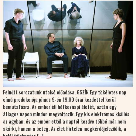
Felnőtt sorozatunk utolsó előadása, 6SZÍN Egy tökéletes nap
című produkciója június 9-én 19.00 órai kezdettel kerül
bemutatásra. Az ember éli hétköznapi életét, aztán egy
átlagos napon minden megváltozik. Egy kis elektromos kisülés
az agyban, és az ember ettől a naptól kezdve többé már nem
akárki, hanem a beteg. Az élet hirtelen megkérdőjeleződik, a