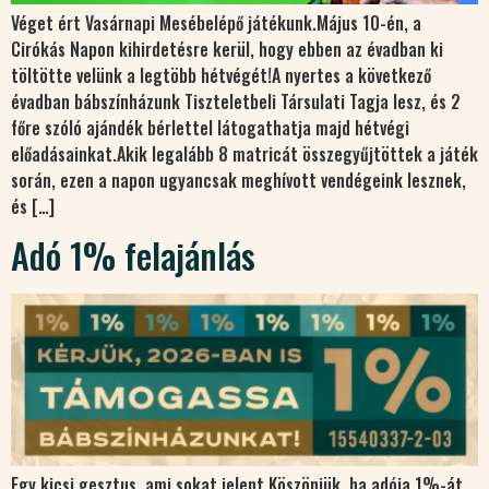
Véget ért Vasárnapi Mesébelépő játékunk.Május 10-én, a
Cirókás Napon kihirdetésre kerül, hogy ebben az évadban ki
töltötte velünk a legtöbb hétvégét!A nyertes a következő
évadban bábszínházunk Tiszteletbeli Társulati Tagja lesz, és 2
főre szóló ajándék bérlettel látogathatja majd hétvégi
előadásainkat.Akik legalább 8 matricát összegyűjtöttek a játék
során, ezen a napon ugyancsak meghívott vendégeink lesznek,
és […]
Adó 1% felajánlás
Egy kicsi gesztus, ami sokat jelent.Köszönjük, ha adója 1%-át