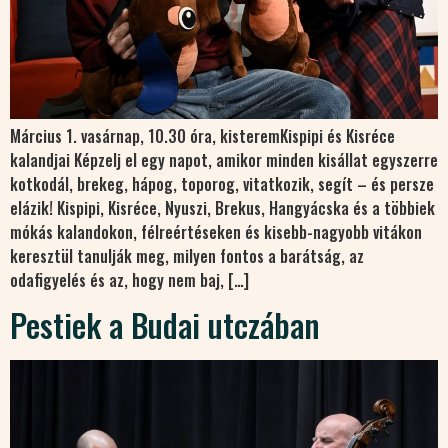
Március 1. vasárnap, 10.30 óra, kisteremKispipi és Kisréce
kalandjai Képzelj el egy napot, amikor minden kisállat egyszerre
kotkodál, brekeg, hápog, toporog, vitatkozik, segít – és persze
elázik! Kispipi, Kisréce, Nyuszi, Brekus, Hangyácska és a többiek
mókás kalandokon, félreértéseken és kisebb-nagyobb vitákon
keresztül tanulják meg, milyen fontos a barátság, az
odafigyelés és az, hogy nem baj, […]
Pestiek a Budai utczában