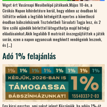
Véget ért Vasárnapi Mesébelépő játékunk.Május 10-én, a
Cirókás Napon kihirdetésre kerül, hogy ebben az évadban ki
töltötte velünk a legtöbb hétvégét!A nyertes a következő
évadban bábszínházunk Tiszteletbeli Társulati Tagja lesz, és 2
főre szóló ajándék bérlettel látogathatja majd hétvégi
előadásainkat.Akik legalább 8 matricát összegyűjtöttek a játék
során, ezen a napon ugyancsak meghívott vendégeink lesznek,
és […]
Adó 1% felajánlás
Egy kicsi gesztus, ami sokat jelent.Köszönjük, ha adója 1%-át