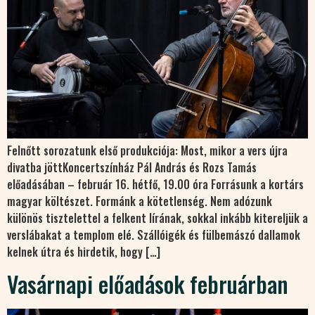
Felnőtt sorozatunk első produkciója: Most, mikor a vers újra
divatba jöttKoncertszínház Pál András és Rozs Tamás
előadásában – február 16. hétfő, 19.00 óra Forrásunk a kortárs
magyar költészet. Formánk a kötetlenség. Nem adózunk
különös tisztelettel a felkent lírának, sokkal inkább kitereljük a
verslábakat a templom elé. Szállóigék és fülbemászó dallamok
kelnek útra és hirdetik, hogy […]
Vasárnapi előadások februárban