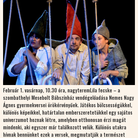
Február 1. vasárnap, 10.30 óra, nagyteremLila fecske – a
szombathelyi Mesebolt Bábszínház vendégelőadása Nemes Nagy
Ágnes gyermekversei örökérvényűek. Játékos bölcsességükkel,
különös képeikkel, határtalan emberszeretetükkel egy sajátos
univerzumot hoznak létre, amelyben otthonosan érzi magát
mindenki, aki egyszer már találkozott velük. Különös utakra
hívnak bennünket ezek a versek, megmutatják a természet