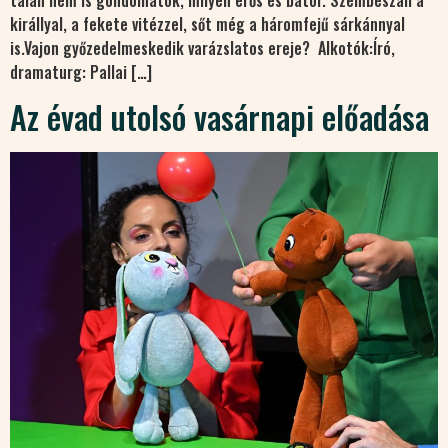
királlyal, a fekete vitézzel, sőt még a háromfejű sárkánnyal
is.Vajon győzedelmeskedik varázslatos ereje? Alkotók:Író,
dramaturg: Pallai […]
Az évad utolsó vasárnapi előadása