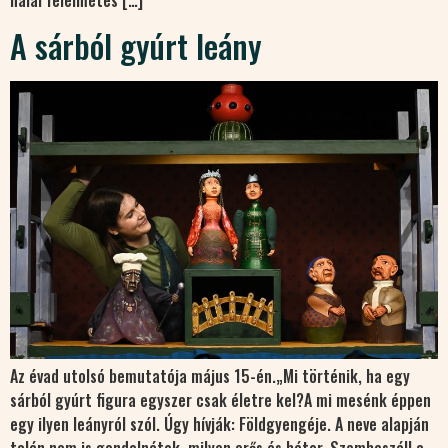
halál félelmetes […]
A sárból gyúrt leány
Az évad utolsó bemutatója május 15-én.„Mi történik, ha egy
sárból gyúrt figura egyszer csak életre kel?A mi mesénk éppen
egy ilyen leányról szól. Úgy hívják: Földgyengéje. A neve alapján
talán nem is gondolnátok, milyen erős és bátor. Szembeszáll a