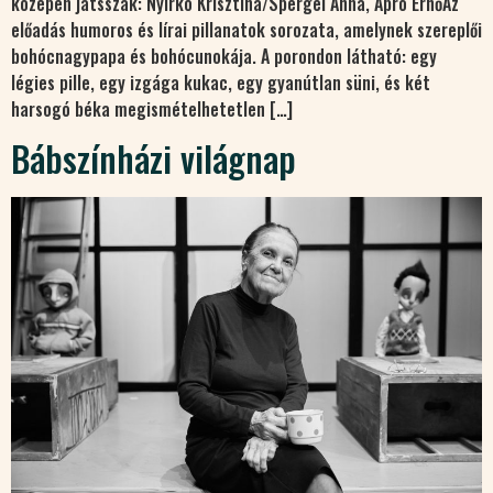
közepén játsszák: Nyirkó Krisztina/Spergel Anna, Apró ErnőAz
előadás humoros és lírai pillanatok sorozata, amelynek szereplői
bohócnagypapa és bohócunokája. A porondon látható: egy
légies pille, egy izgága kukac, egy gyanútlan süni, és két
harsogó béka megismételhetetlen […]
Bábszínházi világnap