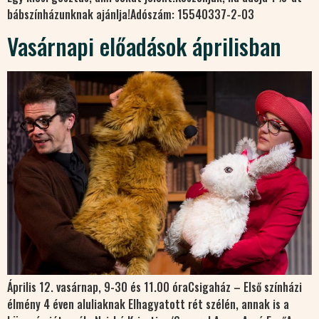
bábszínházunknak ajánlja!Adószám: 15540337-2-03
Vasárnapi előadások áprilisban
Április 12. vasárnap, 9-30 és 11.00 óraCsigaház – Első színházi
élmény 4 éven aluliaknak Elhagyatott rét szélén, annak is a