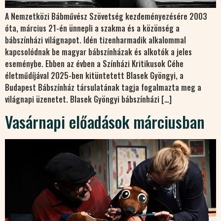
A Nemzetközi Bábművész Szövetség kezdeményezésére 2003
óta, március 21-én ünnepli a szakma és a közönség a
bábszínházi világnapot. Idén tizenharmadik alkalommal
kapcsolódnak be magyar bábszínházak és alkotók a jeles
eseménybe. Ebben az évben a Színházi Kritikusok Céhe
életműdíjával 2025-ben kitüntetett Blasek Gyöngyi, a
Budapest Bábszínház társulatának tagja fogalmazta meg a
világnapi üzenetet. Blasek Gyöngyi bábszínházi […]
Vasárnapi előadások márciusban