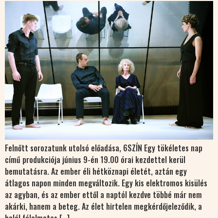
Felnőtt sorozatunk utolsó előadása, 6SZÍN Egy tökéletes nap
című produkciója június 9-én 19.00 órai kezdettel kerül
bemutatásra. Az ember éli hétköznapi életét, aztán egy
átlagos napon minden megváltozik. Egy kis elektromos kisülés
az agyban, és az ember ettől a naptól kezdve többé már nem
akárki, hanem a beteg. Az élet hirtelen megkérdőjeleződik, a