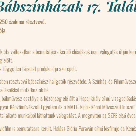
ábszínházak 17. Talá
 250 szakmai résztvevő.
ója
óta változatlan: a bemutatásra kerülő előadások nem válogatás útján kerü
 előtt.
 független társulat produkciója szerepelt.
ben résztvevő bábszínész hallgatók részvétele. A Színház-és Filmművésze
lőadásaikkal mutatkoztak be.
ábművész osztálya is közönség elé állt a Hapci király című vizsgaelőadás
yar Képzőművészeti Egyetem és a MATE Rippl-Rónai Művészeti Intézet lát
tal alkotó munkáiból láthattunk válogatást. A megnyitón az SZFE első éves
dfilm is bemutatásra került. Halász Glória Paraván című kisfilmje és Kenéz