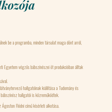
lkozója
lnek be a programba, minden társulat maga dönt arról,
ti Egyetem végzős bábszínészei öt produkcióban álltak
ával.
ványtervező hallgatóinak kiállítása a Tudomány és
 bábszínész hallgatói is közreműködtek.
 Ágoston Flódni című kísérleti alkotása.