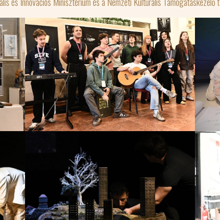
ális és Innovációs Minisztérium és a Nemzeti Kulturális Támogatáskezelő 