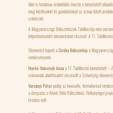
Idén is hatalmas érdeklődés övezte a bemutatott előad
meg kérdéseket és gondolatokat az aznap látott produk
színészek.
A Magyarországi Bábszínházak Találkozója nem verseny
teljesítményéért elismerésben részesít. A 17. Találkozón h
Elismerést kapott a
Ciróka Bábszínház
a Magyarországi
rendezvénynek.
Markó-Valentyik Anna
a 17. Találkozón bemutatott –
E
színvonalú alakításaiért részesült a Szövetség elismeré
Varsányi Péter
pedig az innovatív, formakereső rendez
a lámpaláz
, a Kövér Béla Bábszínház
Patkányfogó proje
Orsolya volt.