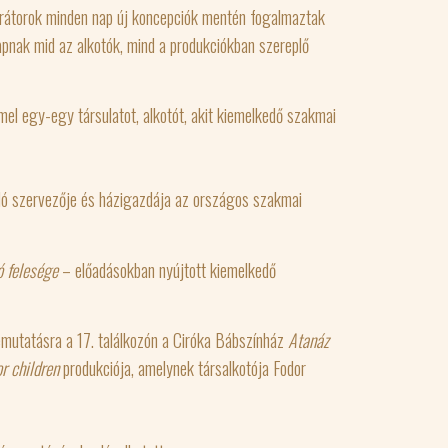
erátorok minden nap új koncepciók mentén fogalmaztak
pnak mid az alkotók, mind a produkciókban szereplő
 egy-egy társulatot, alkotót, akit kiemelkedő szakmai
ó szervezője és házigazdája az országos szakmai
ó felesége
– előadásokban nyújtott kiemelkedő
mutatásra a 17. találkozón a Ciróka Bábszínház
Atanáz
or children
produkciója, amelynek társalkotója Fodor