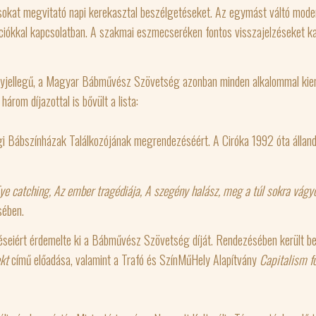
ásokat megvitató napi kerekasztal beszélgetéseket. Az egymást váltó mod
ciókkal kapcsolatban. A szakmai eszmecseréken fontos visszajelzéseket ka
jellegű, a Magyar Bábművész Szövetség azonban minden alkalommal kiemel
árom díjazottal is bővült a lista:
 Bábszínházak Találkozójának megrendezéséért. A Ciróka 1992 óta álland
ye catching, Az ember tragédiája, A szegény
halász, meg a túl sokra vágy
sében.
éseiért érdemelte ki a Bábművész Szövetség díját. Rendezésében került be
kt
című előadása, valamint a Trafó és SzínMűHely Alapítvány
Capitalism f