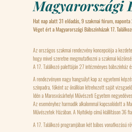
Magyarországi B
Hat nap alatt 31 előadás, 9 szakmai fórum, naponta
Véget ért a Magyarországi Bábszínházak 17. Találkoz
Az országos szakmai rendezvény koncepciója a kezdetek 
hogy mivel szeretne megmutatkozni a szakmai közönség
A 17. Találkozó palettáján 27 intézményes bábszínház és
A rendezvényen nagy hangsúlyt kap az egyetemi képzés
színpadra, főként az önállóan létrehozott saját vizsgae
Idén a Marosvásárhelyi Művészeti Egyetem negyedéves b
Az eseményhez harmadik alkalommal kapcsolódott a Mag
Művészetek Házában. A Nyitókép című kiállításon 36 fia
A 17. Találkozó programjában két bábos vonatkozású rövi