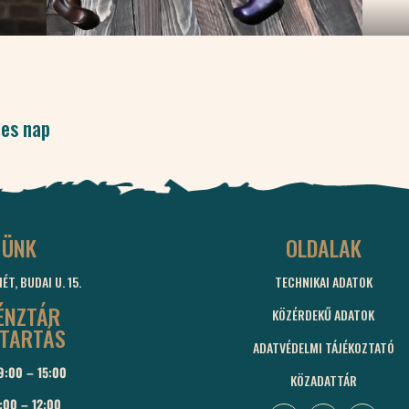
tes nap
MÜNK
OLDALAK
T, BUDAI U. 15.
TECHNIKAI ADATOK
ÉNZTÁR
KÖZÉRDEKŰ ADATOK
ATARTÁS
ADATVÉDELMI TÁJÉKOZTATÓ
9:00 – 15:00
KÖZADATTÁR
:00 – 12:00