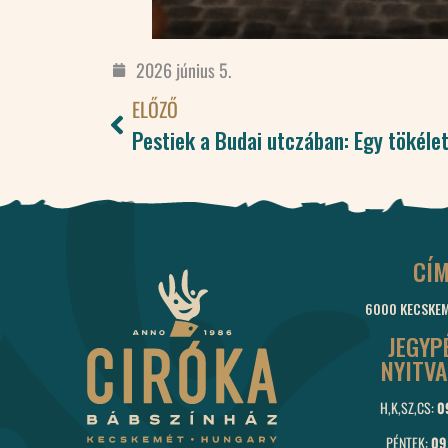
2026 június 5.
ELŐZŐ
Pestiek a Budai utczában: Egy tökéle
CÍ
6000 KECSKEMÉ
JEGYP
NYITV
H,K,SZ,CS:
0
PÉNTEK:
09