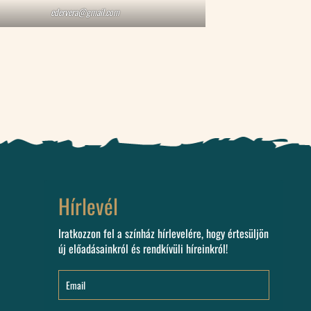
edervera@gmail.com
Hírlevél
Iratkozzon fel a színház hírlevelére, hogy értesüljön
új előadásainkról és rendkívüli híreinkról!