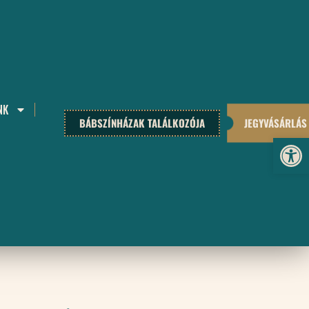
NK
BÁBSZÍNHÁZAK TALÁLKOZÓJA
JEGYVÁSÁRLÁS
Eszköz