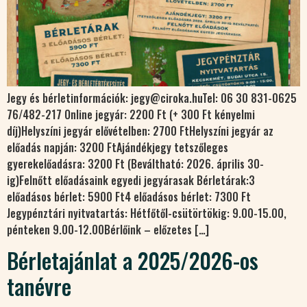
Jegy és bérletinformációk: jegy@ciroka.huTel: 06 30 831-0625
76/482-217 Online jegyár: 2200 Ft (+ 300 Ft kényelmi
díj)Helyszíni jegyár elővételben: 2700 FtHelyszíni jegyár az
előadás napján: 3200 FtAjándékjegy tetszőleges
gyerekelőadásra: 3200 Ft (Beváltható: 2026. április 30-
ig)Felnőtt előadásaink egyedi jegyárasak Bérletárak:3
előadásos bérlet: 5900 Ft4 előadásos bérlet: 7300 Ft
Jegypénztári nyitvatartás: Hétfőtől-csütörtökig: 9.00-15.00,
pénteken 9.00-12.00Bérlőink – előzetes […]
Bérletajánlat a 2025/2026-os
tanévre