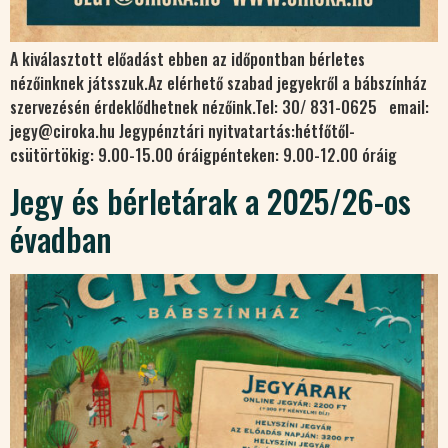
A kiválasztott előadást ebben az időpontban bérletes
nézőinknek játsszuk.Az elérhető szabad jegyekről a bábszínház
szervezésén érdeklődhetnek nézőink.Tel: 30/ 831-0625 email:
jegy@ciroka.hu Jegypénztári nyitvatartás:hétfőtől-
csütörtökig: 9.00-15.00 óráigpénteken: 9.00-12.00 óráig
Jegy és bérletárak a 2025/26-os
évadban