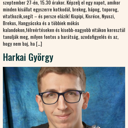
szeptember 27-én, 15.30 órakor. Képzelj el egy napot, amikor
minden kisállat egyszerre kotkodál, brekeg, hápog, toporog,
vitatkozik,segít – és persze elázik! Kispipi, Kisréce, Nyuszi,
Brekus, Hangyácska és a többiek mókás
kalandokon,félreértéseken és kisebb-nagyobb vitákon keresztül
tanulják meg, milyen fontos a barátság, azodafigyelés és az,
hogy nem baj, ha […]
Harkai György