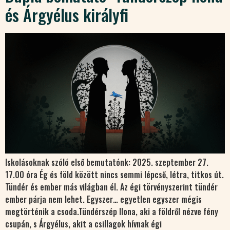
és Árgyélus királyfi
Iskolásoknak szóló első bemutatónk: 2025. szeptember 27.
17.00 óra Ég és föld között nincs semmi lépcső, létra, titkos út.
Tündér és ember más világban él. Az égi törvényszerint tündér
ember párja nem lehet. Egyszer… egyetlen egyszer mégis
megtörténik a csoda.Tündérszép Ilona, aki a földről nézve fény
csupán, s Árgyélus, akit a csillagok hívnak égi