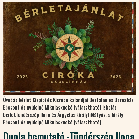
Óvodás bérlet Kispipi és Kisréce kalandjai Bertalan és Barnabás
Ebcsont és nyúlcipő Mikuláskuckó (választható) Iskolás
bérletTündérszép Ilona és Árgyélus királyfiMátyás, a király
Ebcsont és nyúlcipő Mikuláskuckó (választható)
Dupla bemutató -Tündérszép Ilona