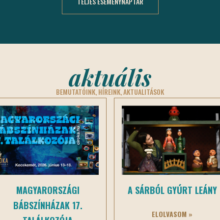
TELJES ESEMÉNYNAPTÁR
aktuális
BEMUTATÓINK, HÍREINK, AKTUALITÁSOK
MAGYARORSZÁGI
A SÁRBÓL GYÚRT LEÁNY
BÁBSZÍNHÁZAK 17.
ELOLVASOM »