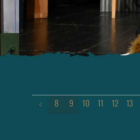
Ebcsont és
nyúlcipő
5
6
7
8
9
10
11
12
13
Bemutató: 2026. április 13.