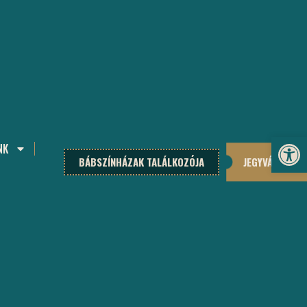
Eszköz
NK
BÁBSZÍNHÁZAK TALÁLKOZÓJA
JEGYVÁSÁRLÁS