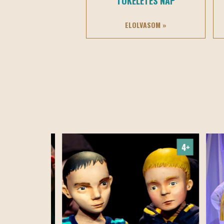
TÖKÉLETES NAP
ELOLVASOM »