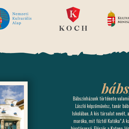
báb
Bábszínházunk története valami
László képzőművész, tanár bá
Iskolában. A kis társulat nevét,
maróka, mit főztél Katóka”.A k
hivatásossá. Először a Katona Jó