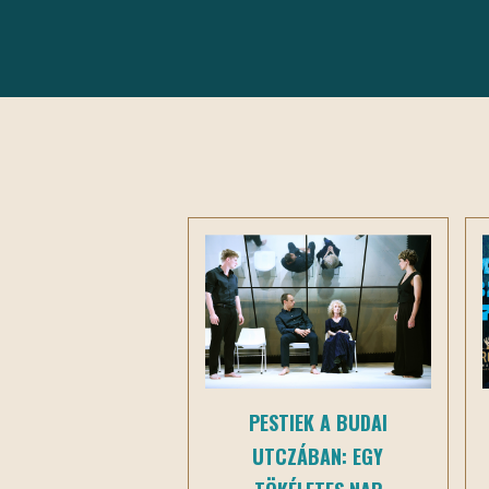
PESTIEK A BUDAI
UTCZÁBAN: EGY