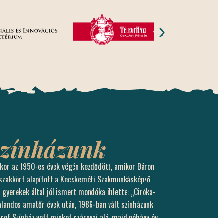
színházunk
kor az 1950-es évek végén kezdődött, amikor Báron
bszakkört alapított a Kecskeméti Szakmunkásképző
 a gyerekek által jól ismert mondóka ihlette: „Ciróka-
alandos amatőr évek után, 1986-ban vált színházunk
zsef Színház vett minket szárnyai alá, majd néhány év