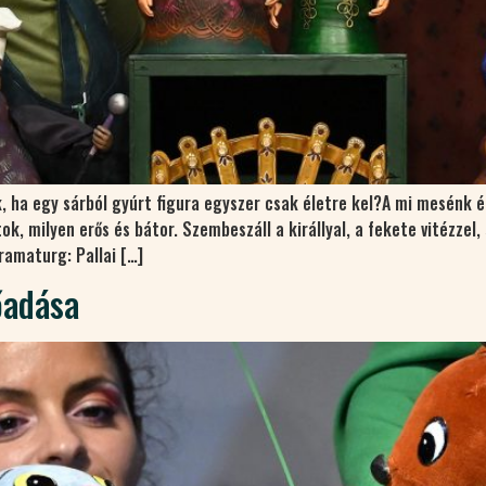
 ha egy sárból gyúrt figura egyszer csak életre kel?A mi mesénk épp
k, milyen erős és bátor. Szembeszáll a királlyal, a fekete vitézzel
ramaturg: Pallai […]
őadása