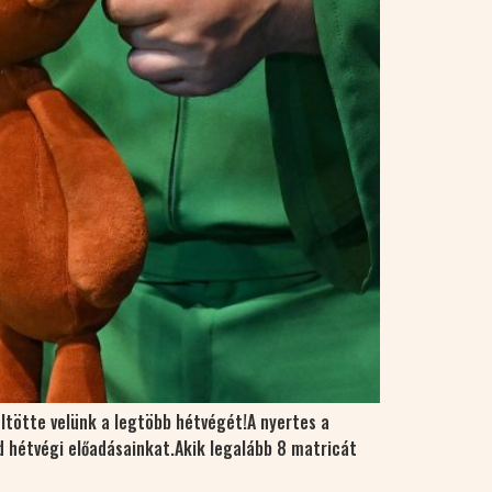
ltötte velünk a legtöbb hétvégét!A nyertes a
jd hétvégi előadásainkat.Akik legalább 8 matricát