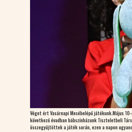
Véget ért Vasárnapi Mesébelépő játékunk.Május 10-é
következő évadban bábszínházunk Tiszteletbeli Társu
összegyűjtöttek a játék során, ezen a napon ugyan