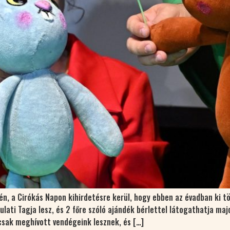
n, a Cirókás Napon kihirdetésre kerül, hogy ebben az évadban ki tö
lati Tagja lesz, és 2 főre szóló ajándék bérlettel látogathatja ma
csak meghívott vendégeink lesznek, és […]