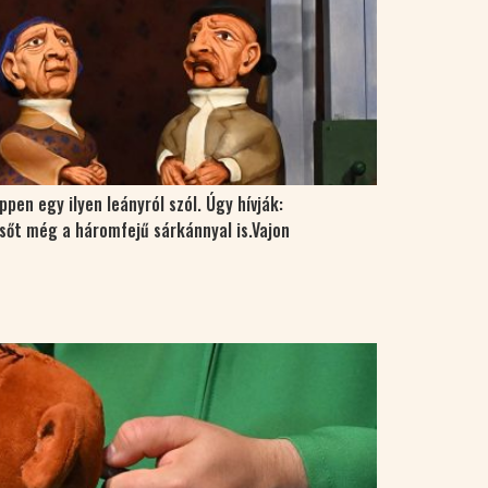
en egy ilyen leányról szól. Úgy hívják:
, sőt még a háromfejű sárkánnyal is.Vajon