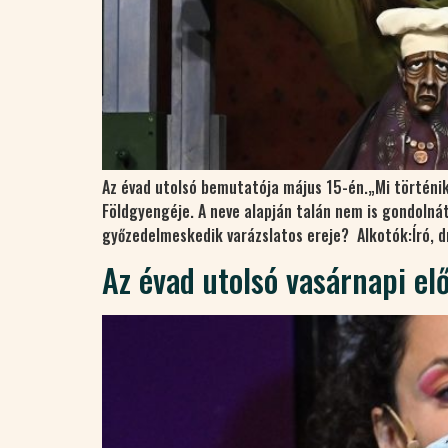
Az évad utolsó bemutatója május 15-én.„Mi történik,
Földgyengéje. A neve alapján talán nem is gondolnáto
győzedelmeskedik varázslatos ereje? Alkotók:Író, d
Az évad utolsó vasárnapi el