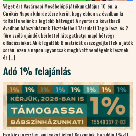
Véget ért Vasárnapi Mesébelépő játékunk.Május 10-én, a
Cirókás Napon kihirdetésre kerül, hogy ebben az évadban ki
töltötte velünk a legtöbb hétvégét!A nyertes a következő
évadban bábszínházunk Tiszteletbeli Társulati Tagja lesz, és 2
főre szóló ajándék bérlettel látogathatja majd hétvégi
előadásainkat.Akik legalább 8 matricát összegyűjtöttek a játék
során, ezen a napon ugyancsak meghívott vendégeink lesznek,
és […]
Adó 1% felajánlás
Egy kicsi gesztus, ami sokat jelent.Köszönjük, ha adója 1%-át