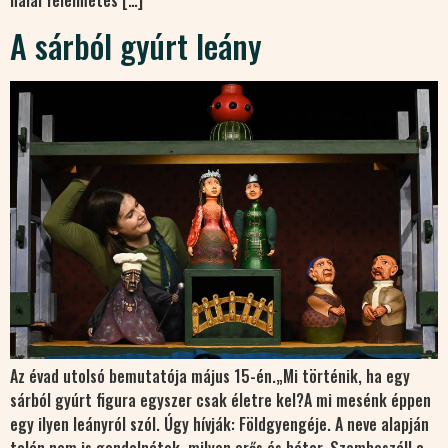
halál félelmetes […]
A sárból gyúrt leány
Az évad utolsó bemutatója május 15-én.„Mi történik, ha egy
sárból gyúrt figura egyszer csak életre kel?A mi mesénk éppen
egy ilyen leányról szól. Úgy hívják: Földgyengéje. A neve alapján
talán nem is gondolnátok, milyen erős és bátor. Szembeszáll a