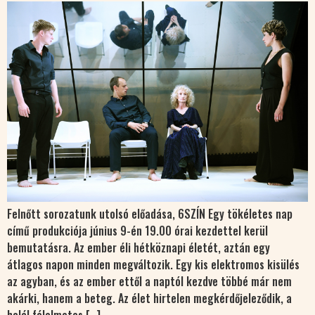
Felnőtt sorozatunk utolsó előadása, 6SZÍN Egy tökéletes nap
című produkciója június 9-én 19.00 órai kezdettel kerül
bemutatásra. Az ember éli hétköznapi életét, aztán egy
átlagos napon minden megváltozik. Egy kis elektromos kisülés
az agyban, és az ember ettől a naptól kezdve többé már nem
akárki, hanem a beteg. Az élet hirtelen megkérdőjeleződik, a