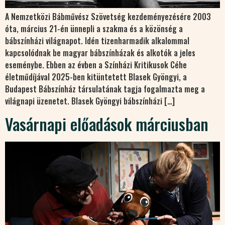
A Nemzetközi Bábművész Szövetség kezdeményezésére 2003
óta, március 21-én ünnepli a szakma és a közönség a
bábszínházi világnapot. Idén tizenharmadik alkalommal
kapcsolódnak be magyar bábszínházak és alkotók a jeles
eseménybe. Ebben az évben a Színházi Kritikusok Céhe
életműdíjával 2025-ben kitüntetett Blasek Gyöngyi, a
Budapest Bábszínház társulatának tagja fogalmazta meg a
világnapi üzenetet. Blasek Gyöngyi bábszínházi […]
Vasárnapi előadások márciusban