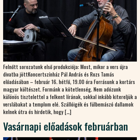
Felnőtt sorozatunk első produkciója: Most, mikor a vers újra
divatba jöttKoncertszínház Pál András és Rozs Tamás
előadásában – február 16. hétfő, 19.00 óra Forrásunk a kortárs
magyar költészet. Formánk a kötetlenség. Nem adózunk
különös tisztelettel a felkent lírának, sokkal inkább kitereljük a
verslábakat a templom elé. Szállóigék és fülbemászó dallamok
kelnek útra és hirdetik, hogy […]
Vasárnapi előadások februárban