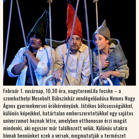
Február 1. vasárnap, 10.30 óra, nagyteremLila fecske – a
szombathelyi Mesebolt Bábszínház vendégelőadása Nemes Nagy
Ágnes gyermekversei örökérvényűek. Játékos bölcsességükkel,
különös képeikkel, határtalan emberszeretetükkel egy sajátos
univerzumot hoznak létre, amelyben otthonosan érzi magát
mindenki, aki egyszer már találkozott velük. Különös utakra
hívnak bennünket ezek a versek, megmutatják a természet