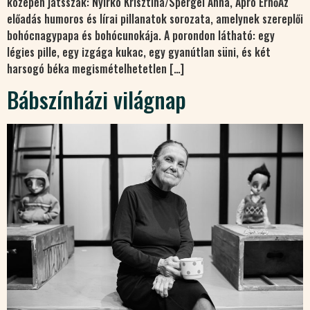
közepén játsszák: Nyirkó Krisztina/Spergel Anna, Apró ErnőAz
előadás humoros és lírai pillanatok sorozata, amelynek szereplői
bohócnagypapa és bohócunokája. A porondon látható: egy
légies pille, egy izgága kukac, egy gyanútlan süni, és két
harsogó béka megismételhetetlen […]
Bábszínházi világnap