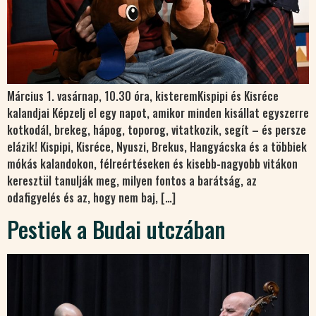
Március 1. vasárnap, 10.30 óra, kisteremKispipi és Kisréce
kalandjai Képzelj el egy napot, amikor minden kisállat egyszerre
kotkodál, brekeg, hápog, toporog, vitatkozik, segít – és persze
elázik! Kispipi, Kisréce, Nyuszi, Brekus, Hangyácska és a többiek
mókás kalandokon, félreértéseken és kisebb-nagyobb vitákon
keresztül tanulják meg, milyen fontos a barátság, az
odafigyelés és az, hogy nem baj, […]
Pestiek a Budai utczában