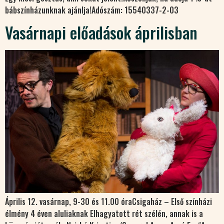
bábszínházunknak ajánlja!Adószám: 15540337-2-03
Vasárnapi előadások áprilisban
Április 12. vasárnap, 9-30 és 11.00 óraCsigaház – Első színházi
élmény 4 éven aluliaknak Elhagyatott rét szélén, annak is a