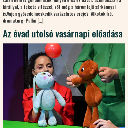
királlyal, a fekete vitézzel, sőt még a háromfejű sárkánnyal
is.Vajon győzedelmeskedik varázslatos ereje? Alkotók:Író,
dramaturg: Pallai […]
Az évad utolsó vasárnapi előadása