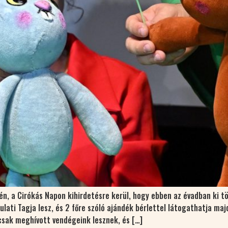
n, a Cirókás Napon kihirdetésre kerül, hogy ebben az évadban ki tö
lati Tagja lesz, és 2 főre szóló ajándék bérlettel látogathatja ma
csak meghívott vendégeink lesznek, és […]