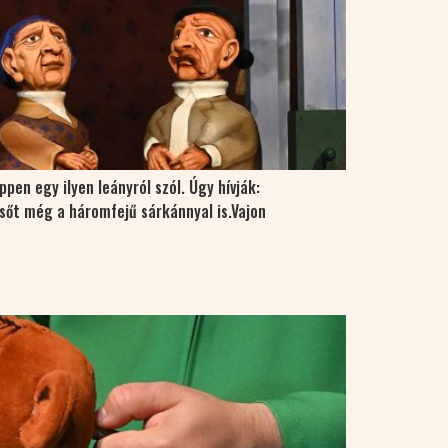
en egy ilyen leányról szól. Úgy hívják:
, sőt még a háromfejű sárkánnyal is.Vajon