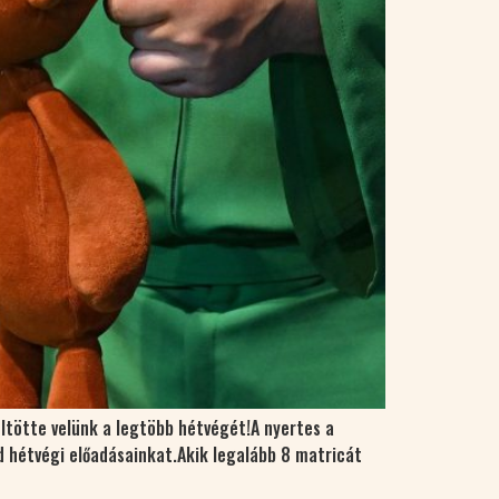
ltötte velünk a legtöbb hétvégét!A nyertes a
jd hétvégi előadásainkat.Akik legalább 8 matricát