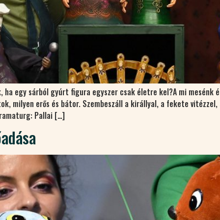
 ha egy sárból gyúrt figura egyszer csak életre kel?A mi mesénk épp
k, milyen erős és bátor. Szembeszáll a királlyal, a fekete vitézzel
ramaturg: Pallai […]
őadása