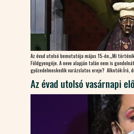
Az évad utolsó bemutatója május 15-én.„Mi történik,
Földgyengéje. A neve alapján talán nem is gondolnáto
győzedelmeskedik varázslatos ereje? Alkotók:Író, d
Az évad utolsó vasárnapi el