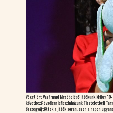
Véget ért Vasárnapi Mesébelépő játékunk.Május 10-é
következő évadban bábszínházunk Tiszteletbeli Társu
összegyűjtöttek a játék során, ezen a napon ugyan